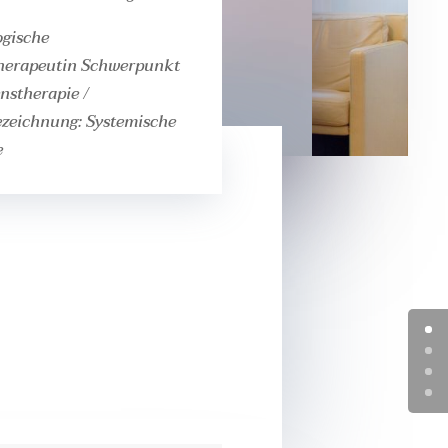
ogische
herapeutin Schwerpunkt
nstherapie /
ezeichnung: Systemische
e