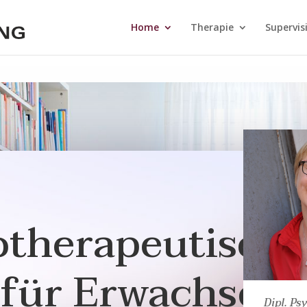
Home
Therapie
Supervis
otherapeutisch
 für Erwachsen
Dipl. Ps